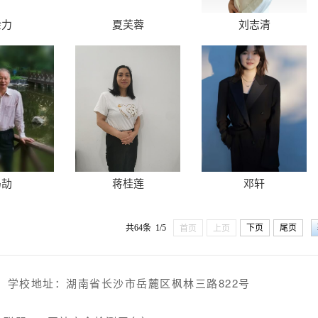
余力
夏芙蓉
刘志清
冯劼
蒋桂莲
邓轩
共64条 1/5
下页
尾页
首页
上页
988 学校地址：湖南省长沙市岳麓区枫林三路822号
1