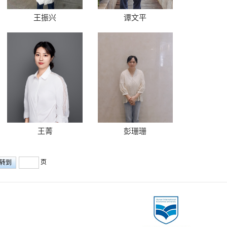
王振兴
谭文平
王菁
彭珊珊
页