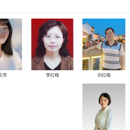
谌文芳
李红梅
刘红梅